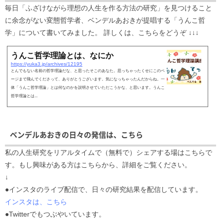
毎日「ふざけながら理想の人生を作る方法の研究」を見つけること
に余念がない変態哲学者、ベンデルあおきが提唱する「うんこ哲
学」について書いてみました。 詳しくは、こちらをどうぞ ↓↓↓
うんこ哲学理論とは、なにか
https://yuka3.jp/archives/12195
とんでもない名前の哲学理論だな、と思ったそこのあなた。思っちゃったくせにこのペ
ージまで飛んでくださって、ありがとうございます。気になっちゃったんだからね。一
体「うんこ哲学理論」とは何なのかを説明させていただこうかな、と思います。うんこ
哲学理論とは...
ベンデルあおきの日々の発信は、こちら
私の人生研究をリアルタイムで（無料で）シェアする場はこちらで
す。もし興味がある方はこちらから、詳細をご覧ください。
↓
●インスタのライブ配信で、日々の研究結果を配信しています。
インスタは、こちら
●Twitterでもつぶやいています。