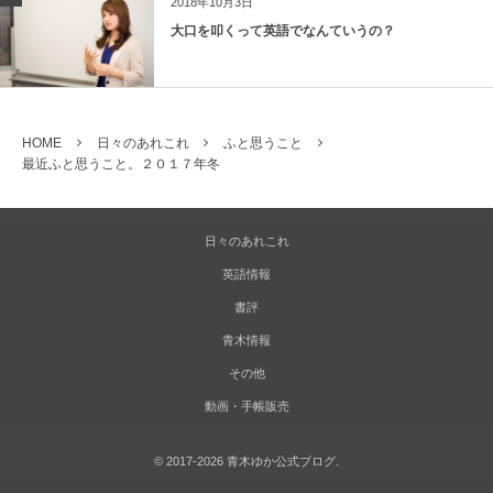
2018年10月3日
大口を叩くって英語でなんていうの？
HOME
日々のあれこれ
ふと思うこと
最近ふと思うこと。２０１７年冬
日々のあれこれ
英語情報
書評
青木情報
その他
動画・手帳販売
©
2017-2026
青木ゆか公式ブログ
.