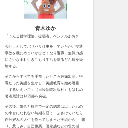
青木ゆか
「うんこ哲学理論」提唱者。ベンデルあおき
会計士としてバリバリ仕事をしていたが、交通
事故を機にめまいがひどくなり退職、無気力感
にさいなまれ引きこもり生活を送るどん底を経
験する。
そこからすべてを手放したところ妊娠出産。得
意だった英語を生かし、英語教育を始め著書
「ずるいえいご」（日経新聞出版社）をはじめ
著者累計は14万部を突破。
その後、気合と根性で一定の結果は出したもの
の幸せになれない時期を経て、ふざけていたら
自分好みの人生を作ってしまった実績から、 怒
り、悲しみ、自己嫌悪、否定感などの負の感