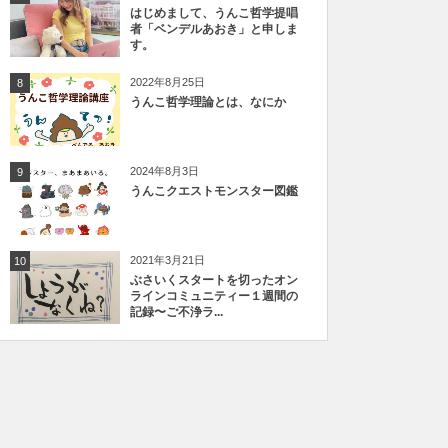
はじめまして、うんこ哲学提唱
者「ベンデルあおき」と申しま
す。
2022年8月25日
8
うんこ哲学理論とは、なにか
2024年8月3日
9
うんこクエストモンスター図鑑
2021年3月21日
10
ぶさいくスタートを切ったオン
ラインコミュニティー１週間の
記録〜ご不浄ラ...