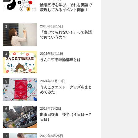
陰陽五行を学び、それを英語で
表現してみるイベント開催！
2018年1月15日
3
「負けてられない！」って英語
で何ていうの？
2021年8月11日
4
うんこ哲学理論講座とは
2024年11月10日
5
うんこクエスト グッズをまと
めてみた
2017年7月2日
6
断食回復食 後半（４日目〜７
日目）
2022年8月25日
7