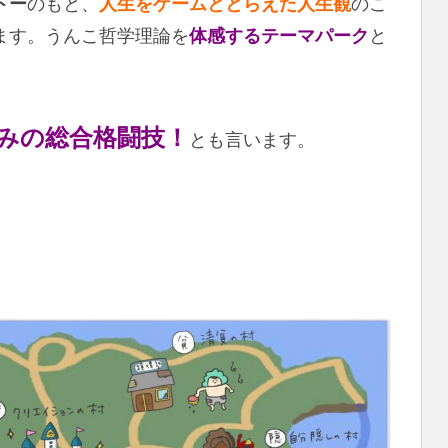
トー
のもと、
人生をゲームととらえた人生観
のこ
ます。うんこ哲学理論を
体感するテーマパーク
と
みの総合格闘技！
とも言います。