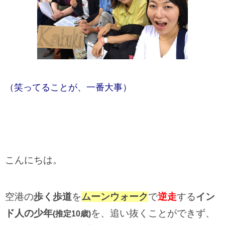
（笑ってることが、一番大事）
こんにちは。
空港の
歩く歩道
を
ムーンウォーク
で
逆走
する
イン
ド人の少年
を、追い抜くことができず、
(推定10歳)