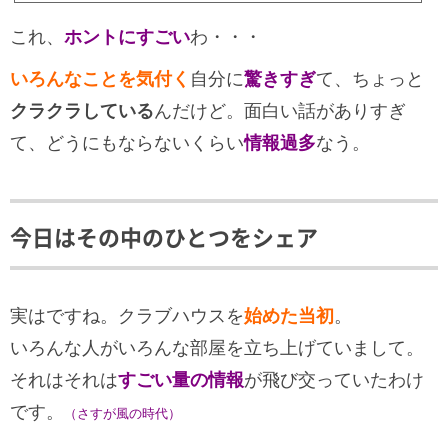
これ、
ホントにすごい
わ・・・
いろんなことを気付く
自分に
驚きすぎ
て、ちょっと
クラクラしている
んだけど。面白い話がありすぎ
て、どうにもならないくらい
情報過多
なう。
今日はその中のひとつをシェア
実はですね。クラブハウスを
始めた当初
。
いろんな人がいろんな部屋を立ち上げていまして。
それはそれは
すごい量の情報
が飛び交っていたわけ
です。
（さすが風の時代）