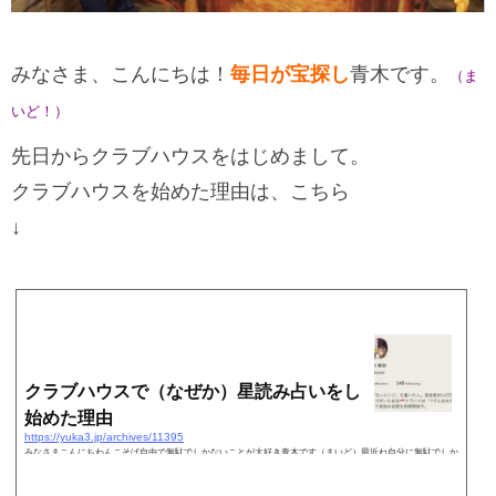
みなさま、こんにちは！
毎日
が宝探し
青木です。
（ま
いど！）
先日からクラブハウスをはじめまして。
クラブハウスを始めた理由は、こちら
↓
クラブハウスで（なぜか）星読み占いをし
始めた理由
https://yuka3.jp/archives/11395
みなさまこんにちわんこそば自由で無駄でしかないことが大好き青木です（まいど）最近ね自分に無駄でしか
ないことをやらせる〜心が沸き立つ方へ〜つって生きてます（サブタイトルつけた）例えばこれ↓とにかく
「職業にならない」というところがキーワード。「今更なぜ…