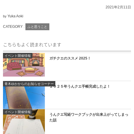
2021年2月11日
Yuka Aoki
by
CATEGORY :
ふと思うこと
こちらもよく読まれています
イベント開催情報
ガチクエのススメ 2025！
青木ゆかからのお知らせコーナー
２０２５年うんクエ手帳完成したよ！
イベント開催情報
うんクエ写経ワークブックが出来上がってしまっ
た話