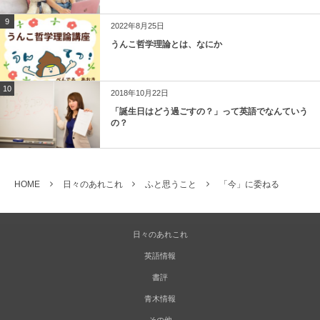
9
2022年8月25日
うんこ哲学理論とは、なにか
10
2018年10月22日
「誕生日はどう過ごすの？」って英語でなんていう
の？
HOME
日々のあれこれ
ふと思うこと
「今」に委ねる
日々のあれこれ
英語情報
書評
青木情報