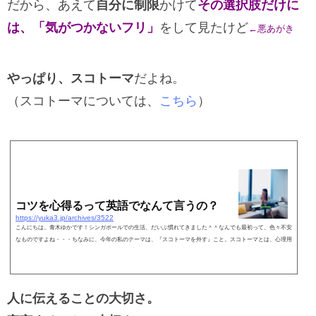
だから、あえて
自分に制限
かけて
その選択肢だけに
は、「気がつかないフリ」
をして見たけど
←悪あがき
やっぱり、スコトーマ
だよね。
（スコトーマについては、
こちら
）
コツを心得るって英語でなんて言うの？
https://yuka3.jp/archives/3522
こんにちは。青木ゆかです！シンガポールでの生活、だいぶ慣れてきました＾＾なんでも最初って、色々不安
なものですよね・・・ちなみに、今年の私のテーマは、『スコトーマを外す』こと。スコトーマとは、心理用
語で『心理的盲点』のことを言うらしいです。最初は、…
人に伝えることの大切さ。