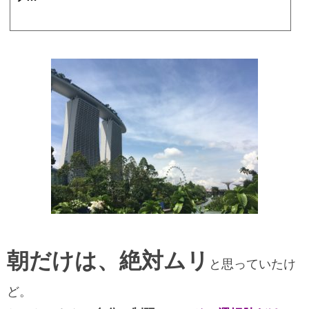
https://yuka3.jp/archives/4917
いくら寝てもしんどいとか。いっつも何か心配事があって、目の前のことに集中できずイライラするとか。そ
ういう現象がある人は知っておくと、劇的にいろんなことが改善するよ！という話を今日は。実は、２０１７
年の４月にシンガポールに拠点を移すちょっと前。青木…
朝だけは、絶対ムリ
と思っていたけ
ど。