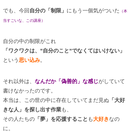
でも、今回
自分の「制限」
にもう一個気がついた
（本
当すごいな、この講座）
自分の中の制限がこれ
「ワクワクは、”自分のこと”でなくてはいけない」
という
思い込み
。
それ以外は、
なんだか「偽善的」な感じ
がしていて
書けなかったのです。
本当は、この世の中に存在していてまだ見ぬ
「大好
きな人」を探し出す作業
も、
その人たちの
「夢」を応援すること
も
大好き
なの
に。