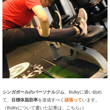
シンガポールのパーソナルジム
、Bulkyに通い始め
て、
目標体脂肪率
を達成すべく
頑張って
います。
（Bulkyについて書いた記事は、こちら↓）