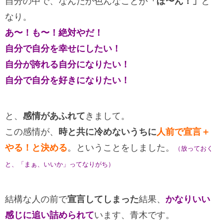
自分の中で、なんだか色んなことが
「ぼ〜ん！」
と
なり。
あ〜！も〜！絶対やだ！
自分で自分を幸せにしたい！
自分が誇れる自分になりたい！
自分で自分を好きになりたい！
と、
感情があふれて
きまして。
この感情が、
時と共に冷めないうちに
人前で宣言＋
やる！と決める
。ということをしました。
（放っておく
と、「まぁ、いいか」ってなりがち）
結構な人の前で
宣言してしまった
結果、
かなりいい
感じに追い詰められて
います、青木です。