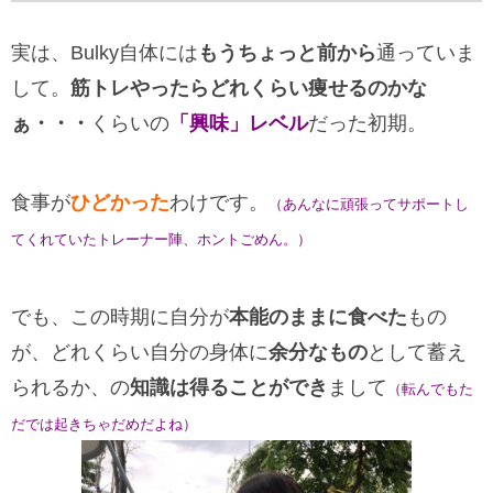
実は、Bulky自体には
もうちょっと前から
通っていま
して。
筋トレやったらどれくらい痩せるのかな
ぁ・・・
くらいの
「興味」レベル
だった初期。
食事が
ひどかった
わけです。
（あんなに頑張ってサポートし
てくれていたトレーナー陣、ホントごめん。）
でも、この時期に自分が
本能のままに食べた
もの
が、どれくらい自分の身体に
余分なもの
として蓄え
られるか、の
知識は得ることができ
まして
（転んでもた
だでは起きちゃだめだよね）