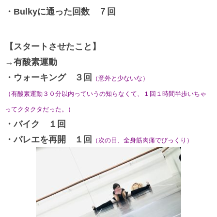
・Bulkyに通った回数
７回
【スタートさせたこと】
→有酸素運動
・ウォーキング ３回
（意外と少ないな）
（有酸素運動３０分以内っていうの知らなくて、１回１時間半歩いちゃ
ってクタクタだった。）
・バイク １回
・バレエを再開
１回
（次の日、全身筋肉痛でびっくり）