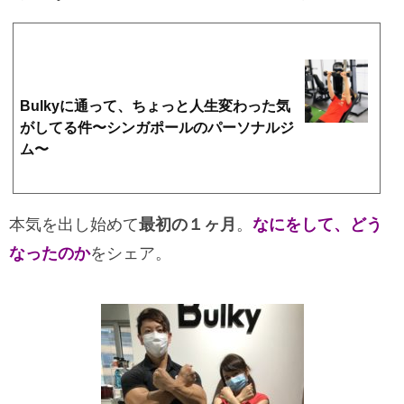
Bulkyに通って、ちょっと人生変わった気
がしてる件〜シンガポールのパーソナルジ
ム〜
https://yuka3.jp/archives/9338
筋肉とか、努力とか。自分とはるか遠くにありすぎて。しかし、今後欲しい未来を描いた時に絶対に必要だ
な、ということだけが見えていて。やだなぁ・・・やりたくないなぁ・・・と思いながら入会しました（思う
だけじゃなくて、実際に言ってた）パーソナルジム！Bulky…
本気を出し始めて
最初の１ヶ月
。
なにをして、どう
なったのか
をシェア。