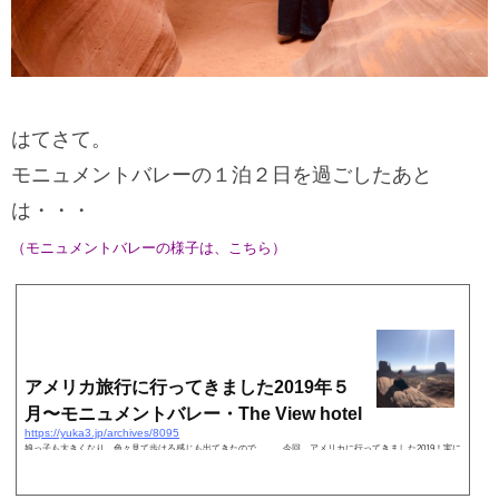
はてさて。
モニュメントバレーの１泊２日を過ごしたあと
は・・・
（モニュメントバレーの様子は、こちら）
アメリカ旅行に行ってきました2019年５
月〜モニュメントバレー・The View hotel
https://yuka3.jp/archives/8095
娘っ子も大きくなり、色々見て歩ける感じも出てきたので。。。今回、アメリカに行ってきました2019！実に
15年ぶりのアメリカー！ロサンゼルス・ラスベガスは20年ぶり。２０年前、大学受験の勉強中にテレビで特集
していたインディジョーンズ魔宮の伝説の乗り物に乗り…