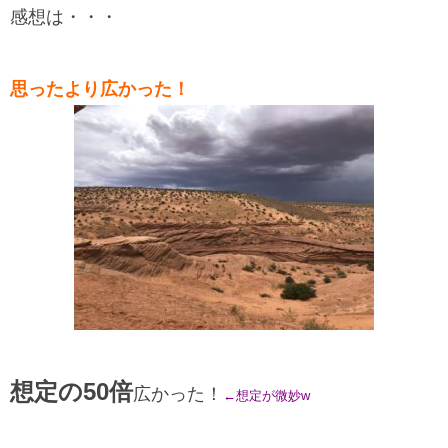
感想は・・・
思ったより広かった！
想定の50倍
広かった！
←想定が微妙w