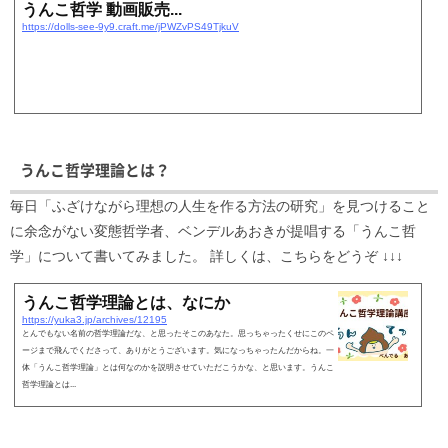
うんこ哲学 動画販売...
https://dolls-see-9y9.craft.me/jPWZvPS49TjkuV
うんこ哲学理論とは？
毎日「ふざけながら理想の人生を作る方法の研究」を見つけること
に余念がない変態哲学者、ベンデルあおきが提唱する「うんこ哲
学」について書いてみました。 詳しくは、こちらをどうぞ ↓↓↓
うんこ哲学理論とは、なにか
https://yuka3.jp/archives/12195
とんでもない名前の哲学理論だな、と思ったそこのあなた。思っちゃったくせにこのペ
ージまで飛んでくださって、ありがとうございます。気になっちゃったんだからね。一
体「うんこ哲学理論」とは何なのかを説明させていただこうかな、と思います。うんこ
哲学理論とは...