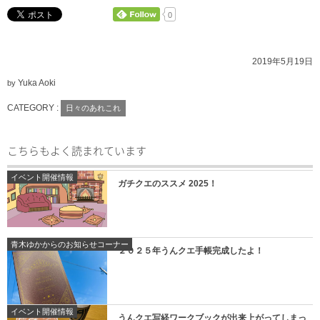
0
2019年5月19日
Yuka Aoki
by
CATEGORY :
日々のあれこれ
こちらもよく読まれています
イベント開催情報
ガチクエのススメ 2025！
青木ゆかからのお知らせコーナー
２０２５年うんクエ手帳完成したよ！
イベント開催情報
うんクエ写経ワークブックが出来上がってしまっ