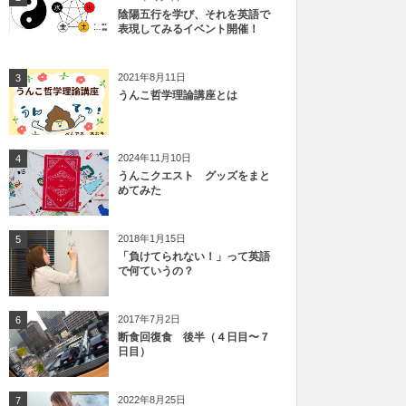
陰陽五行を学び、それを英語で
表現してみるイベント開催！
2021年8月11日
3
うんこ哲学理論講座とは
2024年11月10日
4
うんこクエスト グッズをまと
めてみた
2018年1月15日
5
「負けてられない！」って英語
で何ていうの？
2017年7月2日
6
断食回復食 後半（４日目〜７
日目）
2022年8月25日
7