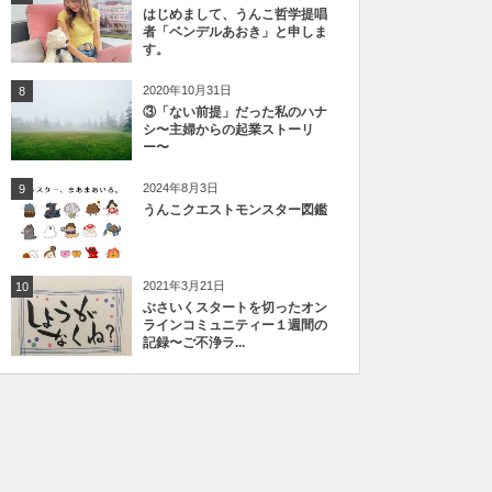
はじめまして、うんこ哲学提唱
者「ベンデルあおき」と申しま
す。
2020年10月31日
8
③「ない前提」だった私のハナ
シ〜主婦からの起業ストーリ
ー〜
2024年8月3日
9
うんこクエストモンスター図鑑
2021年3月21日
10
ぶさいくスタートを切ったオン
ラインコミュニティー１週間の
記録〜ご不浄ラ...