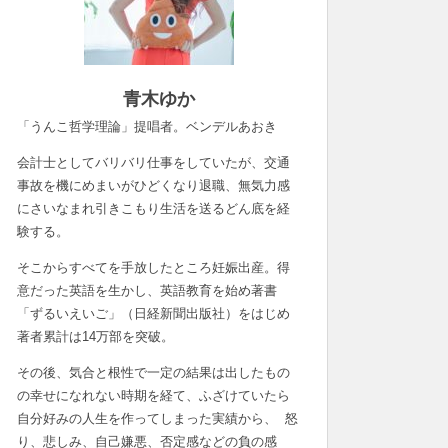
青木ゆか
「うんこ哲学理論」提唱者。ベンデルあおき
会計士としてバリバリ仕事をしていたが、交通
事故を機にめまいがひどくなり退職、無気力感
にさいなまれ引きこもり生活を送るどん底を経
験する。
そこからすべてを手放したところ妊娠出産。得
意だった英語を生かし、英語教育を始め著書
「ずるいえいご」（日経新聞出版社）をはじめ
著者累計は14万部を突破。
その後、気合と根性で一定の結果は出したもの
の幸せになれない時期を経て、ふざけていたら
自分好みの人生を作ってしまった実績から、 怒
り、悲しみ、自己嫌悪、否定感などの負の感