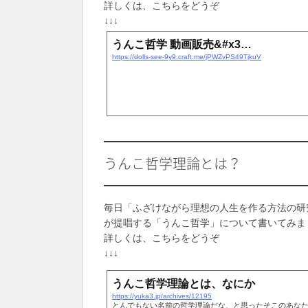
詳しくは、こちらをどうぞ
↓↓↓
うんこ哲学 動画販売&#x3…
https://dolls-see-9y9.craft.me/jPWZvPS49TjkuV
うんこ哲学理論とは？
毎日「ふざけながら理想の人生を作る方法の研
が提唱する「うんこ哲学」について書いてみま
詳しくは、こちらをどうぞ
↓↓↓
うんこ哲学理論とは、なにか
https://yuka3.jp/archives/12195
とんでもない名前の哲学理論だな、と思ったそこのあな