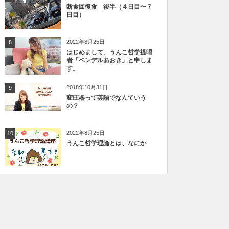
断食回復食 後半（４日目〜７
日目）
2022年8月25日
8
はじめまして、うんこ哲学提唱
者「ベンデルあおき」と申しま
す。
2018年10月31日
9
変圧器って英語でなんていう
の？
2022年8月25日
10
うんこ哲学理論とは、なにか