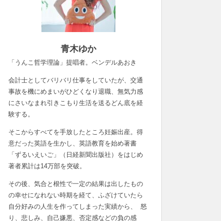
青木ゆか
「うんこ哲学理論」提唱者。ベンデルあおき
会計士としてバリバリ仕事をしていたが、交通
事故を機にめまいがひどくなり退職、無気力感
にさいなまれ引きこもり生活を送るどん底を経
験する。
そこからすべてを手放したところ妊娠出産。得
意だった英語を生かし、英語教育を始め著書
「ずるいえいご」（日経新聞出版社）をはじめ
著者累計は14万部を突破。
その後、気合と根性で一定の結果は出したもの
の幸せになれない時期を経て、ふざけていたら
自分好みの人生を作ってしまった実績から、 怒
り、悲しみ、自己嫌悪、否定感などの負の感