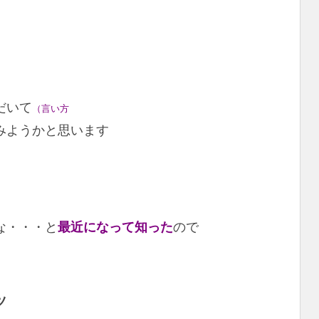
だいて
（言い方
みようかと思います
な・・・と
最近になって知った
ので
ツ