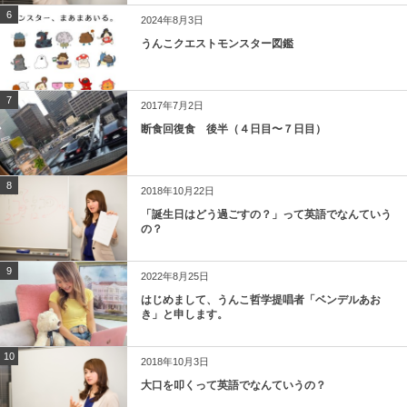
6
2024年8月3日
うんこクエストモンスター図鑑
7
2017年7月2日
断食回復食 後半（４日目〜７日目）
8
2018年10月22日
「誕生日はどう過ごすの？」って英語でなんていう
の？
9
2022年8月25日
はじめまして、うんこ哲学提唱者「ベンデルあお
き」と申します。
10
2018年10月3日
大口を叩くって英語でなんていうの？