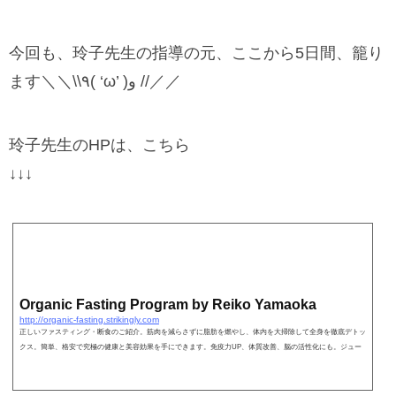
今回も、玲子先生の指導の元、ここから5日間、籠り
ます＼＼\\٩( ‘ω’ )و //／／
玲子先生のHPは、こちら
↓↓↓
Organic Fasting Program by Reiko Yamaoka
http://organic-fasting.strikingly.com
正しいファスティング・断食のご紹介。筋肉を減らさずに脂肪を燃やし、体内を大掃除して全身を徹底デトッ
クス。簡単、格安で究極の健康と美容効果を手にできます。免疫力UP、体質改善、脳の活性化にも。ジュー
スクレンズやマスタークレンズ、グリーンスムージーなど…