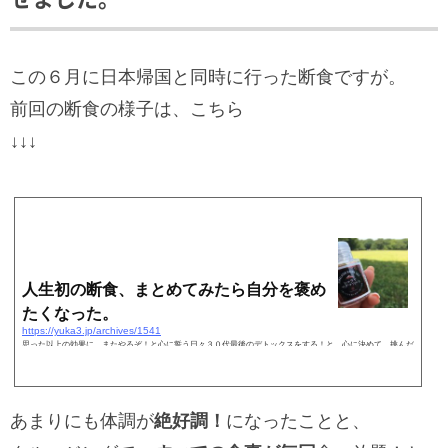
この６月に日本帰国と同時に行った断食ですが。
前回の断食の様子は、こちら
↓↓↓
人生初の断食、まとめてみたら自分を褒め
たくなった。
https://yuka3.jp/archives/1541
思った以上の効果に、またやるぞ！と心に誓う日々３０代最後のデトックスをする！と、心に決めて、挑んだ
人生初の「断食」結果的には、「ものすごいよかった！」の一言に尽きます。体調は良いし、肌は想像以上に
調子良いし！長年気になっていた、シミがなくなってい…
あまりにも体調が
絶好調！
になったことと、