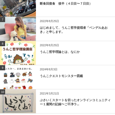
断食回復食 後半（４日目〜７日目）
7
2022年8月25日
はじめまして、うんこ哲学提唱者「ベンデルあお
き」と申します。
8
2022年8月25日
うんこ哲学理論とは、なにか
9
2024年8月3日
うんこクエストモンスター図鑑
10
2021年3月21日
ぶさいくスタートを切ったオンラインコミュニティ
ー１週間の記録〜ご不浄ラ...