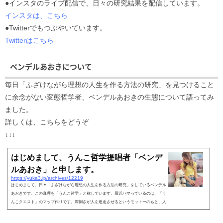
●インスタのライブ配信で、日々の研究結果を配信しています。
インスタは、こちら
●Twitterでもつぶやいています。
Twitterはこちら
ベンデルあおきについて
毎日「ふざけながら理想の人生を作る方法の研究」を見つけること
に余念がない変態哲学者、ベンデルあおきの生態について語ってみ
ました。
詳しくは、こちらをどうぞ
↓↓↓
はじめまして、うんこ哲学提唱者「ベンデ
ルあおき」と申します。
https://yuka3.jp/archives/12219
はじめまして、日々「ふざけながら理想の人生を作る方法の研究」をしているベンデル
あおきです。この真理を「うんこ哲学」と称しています。最近ハマっているのは、「う
んこクエスト」のマップ作りです。深刻さが人を迷走させるというモットーのもと、人
生をゲームと...