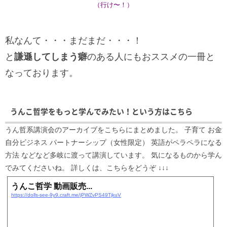
（行け〜！）
私なんて・・・まだまだ・・・！
と
謙遜してしまう癖
のある人にもおススメの一冊と
なっております。
うんこ哲学をもっと学んでみたい！という方はこちら
うん哲系講演会のアーカイブをこちらにまとめました。 子育て お金
自分ビジネス パートナーシップ（女性限定） 英語がペラペラになる
方法 などなど多岐に渡って講演しています。 気になるものから学ん
でみてくださいね。 詳しくは、こちらをどうぞ ↓↓↓
うんこ哲学 動画販売...
https://dolls-see-9y9.craft.me/jPWZvPS49TjkuV