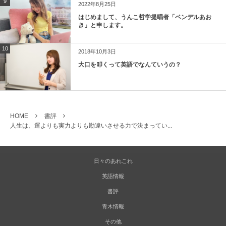
9
2022年8月25日
はじめまして、うんこ哲学提唱者「ベンデルあお
き」と申します。
10
2018年10月3日
大口を叩くって英語でなんていうの？
HOME
書評
人生は、運よりも実力よりも勘違いさせる力で決まってい...
日々のあれこれ
英語情報
書評
青木情報
その他