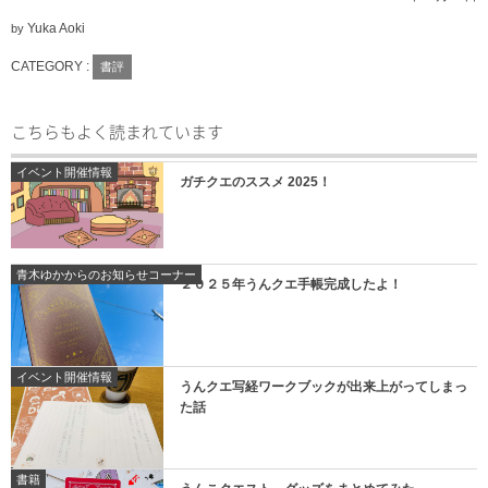
Yuka Aoki
by
CATEGORY :
書評
こちらもよく読まれています
イベント開催情報
ガチクエのススメ 2025！
青木ゆかからのお知らせコーナー
２０２５年うんクエ手帳完成したよ！
イベント開催情報
うんクエ写経ワークブックが出来上がってしまっ
た話
書籍