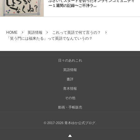
ぶさいくスタートを切ったオンラインコミュニティ
ー１週間の記録〜ご不浄ラ...
HOME
英語情報
これって英語で何て言うの？
「笑う門には福来たる」って英語でなんていうの？
日々のあれこれ
英語情報
書評
青木情報
その他
動画・手帳販売
©
2017-2026
青木ゆか公式ブログ
.