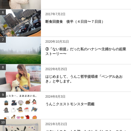
6
2017年7月2日
断食回復食 後半（４日目〜７日目）
7
2020年10月31日
③「ない前提」だった私のハナシ〜主婦からの起業
ストーリー〜
8
2022年8月25日
はじめまして、うんこ哲学提唱者「ベンデルあお
き」と申します。
9
2024年8月3日
うんこクエストモンスター図鑑
10
2021年3月21日