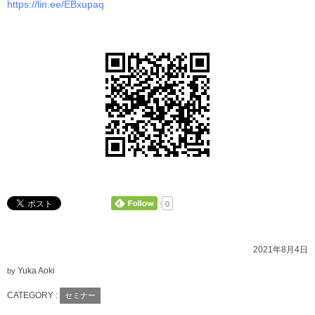
https://lin.ee/EBxupaq
0
2021年8月4日
Yuka Aoki
by
CATEGORY :
セミナー