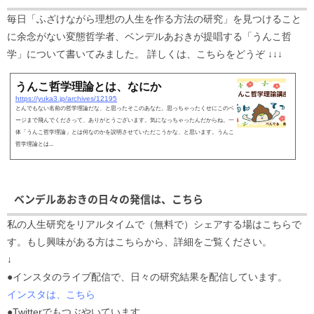
毎日「ふざけながら理想の人生を作る方法の研究」を見つけること
に余念がない変態哲学者、ベンデルあおきが提唱する「うんこ哲
学」について書いてみました。 詳しくは、こちらをどうぞ ↓↓↓
うんこ哲学理論とは、なにか
https://yuka3.jp/archives/12195
とんでもない名前の哲学理論だな、と思ったそこのあなた。思っちゃったくせにこのペ
ージまで飛んでくださって、ありがとうございます。気になっちゃったんだからね。一
体「うんこ哲学理論」とは何なのかを説明させていただこうかな、と思います。うんこ
哲学理論とは...
ベンデルあおきの日々の発信は、こちら
私の人生研究をリアルタイムで（無料で）シェアする場はこちらで
す。もし興味がある方はこちらから、詳細をご覧ください。
↓
●インスタのライブ配信で、日々の研究結果を配信しています。
インスタは、こちら
●Twitterでもつぶやいています。