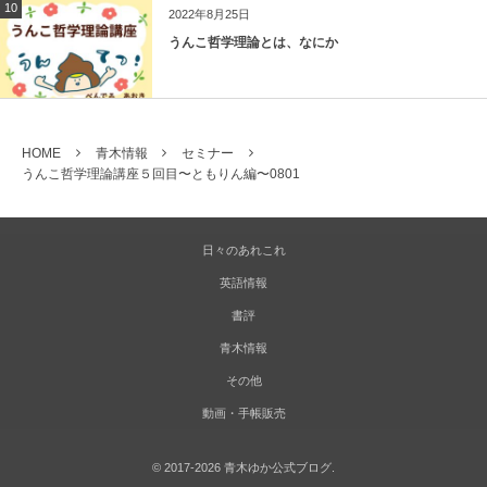
10
2022年8月25日
うんこ哲学理論とは、なにか
HOME
青木情報
セミナー
うんこ哲学理論講座５回目〜ともりん編〜0801
日々のあれこれ
英語情報
書評
青木情報
その他
動画・手帳販売
©
2017-2026
青木ゆか公式ブログ
.